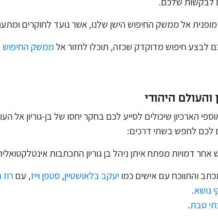
 לבקשות שלכם.
ופנית אל ממשק החיפוש הישן שלנו, אשר נועד לחוקרים ומתענ
ם לבצע חיפוש מדוקדק שכזה, תוכלו לחזור אל
ממשק החיפוש ה
ן והעולם היהודי
וספי הארכיון שיכולים לסייע לכם בחקר יחסו של בן-גוריון אל העו
ם לכם לחפש בשתי דרכים:
 אחר דמויות מפתח איתן ניהל בן גוריון התכתבות אינטלקטואלית, 
התכתב והתווכח עם אישים כמו
יעקב בלאושטיין
,
סטפן וייז
, עם
רוז 
 נושא
.
תי טבת
.