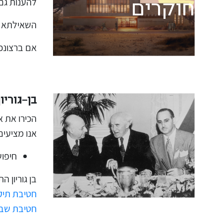
להענות גם
חוקרים
השאילתא מ
אם ברצונכ
בן-גוריו
הכירו את א
אנו מציעי
חיפוש
בן גוריון 
חטיבת תיקי
חטיבת שב