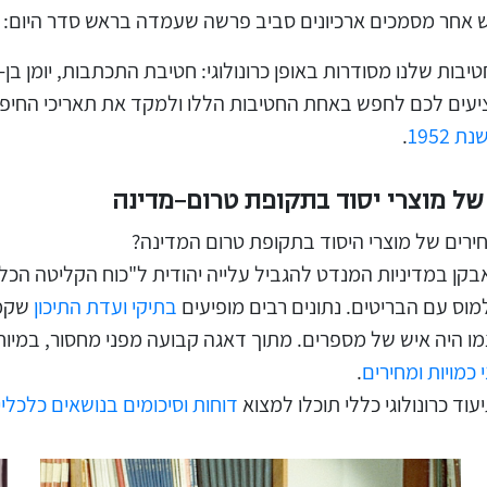
ש אחר מסמכים ארכיונים סביב פרשה שעמדה בראש סדר היום:
יבות שלנו מסודרות באופן כרונולוגי: חטיבת התכתבות, יומן בן-גו
ציעים לכם לחפש באחת החטיבות הללו ולמקד את תאריכי החיפוש
 1952
.
של מוצרי יסוד בתקופת טרום-מדינה
ירים של מוצרי היסוד בתקופת טרום המדינה?
ן במדיניות המנדט להגביל עלייה יהודית ל"כוח הקליטה הכלכל
וס עם הבריטים. נתונים רבים מופיעים
בתיקי ועדת התיכון
שקמה 
 עצמו היה איש של מספרים. מתוך דאגה קבועה מפני מחסור, ב
י כמויות ומחירים
.
וד כרונולוגי כללי תוכלו למצוא
דוחות וסיכומים בנושאים כלכליי