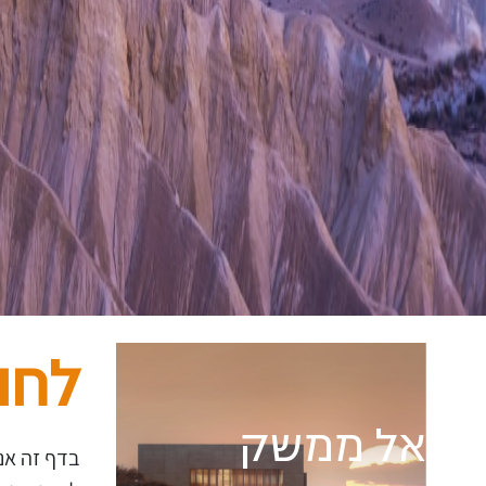
לחו
אל ממשק
בדף זה אנ