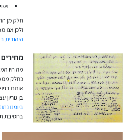
חיפו
חלק מן החט
ולכן אנו מ
היהודית בשנת
מחירים 
מה היו המח
כחלק ממאבק
אותם בפולמ
בן גוריון
ביומנו נתונ
בחטיבת תיע